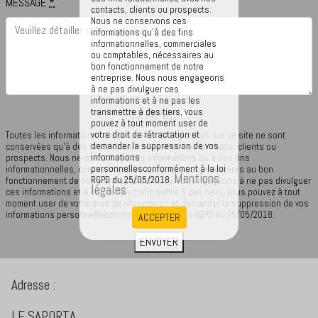
MESSAGE
*
contacts, clients ou prospects.
Nous ne conservons ces
informations qu'à des fins
informationnelles, commerciales
ou comptables, nécessaires au
bon fonctionnement de notre
entreprise. Nous nous engageons
à ne pas divulguer ces
informations et à ne pas les
transmettre à des tiers, vous
LOI RGPD
*
pouvez à tout moment user de
votre droit de rétractation et
Toutes les informations confidentielles enregistrées sur ce site ne sont
demander la suppression de vos
conservées qu'à des fins relationnelles avec nos contacts, clients ou
informations
prospects. Nous ne conservons ces informations qu'à des fins
personnellesconformément à la loi
informationnelles, commerciales ou comptables, nécessaires au bon
Mentions
RGPD du 25/05/2018.
fonctionnement de notre entreprise. Nous nous engageons à ne pas divulguer
légales
ces informations et à ne pas les transmettre à des tiers, vous pouvez à tout
moment user de votre droit de rétractation et demander la suppression de vos
informations personnellesconformément à la loi RGPD du 25/05/2018.
ACCEPTER
ENVOYER
Adresse :
LE SAPORTA